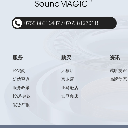
0755 88316487
/
0769 81270118
服务
购买
资讯
经销商
天猫店
试听测评
防伪查询
京东店
品牌动态
服务政策
亚马逊店
投诉/建议
官网商店
假货举报