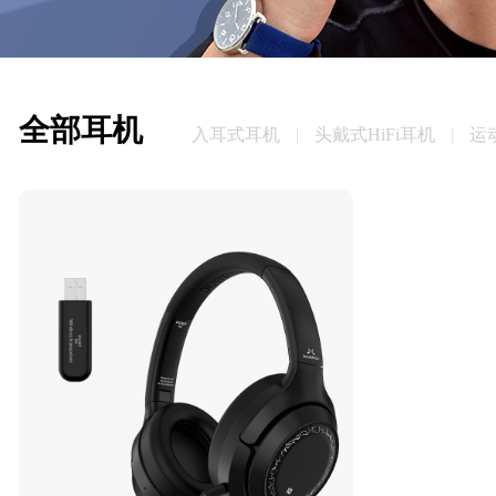
全部耳机
入耳式耳机
|
头戴式HiFi耳机
|
运